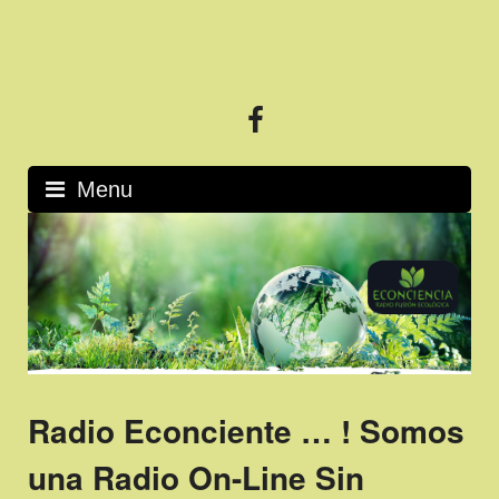
Skip
to
content
Ecología,
Música
y
algo
Menu
más
Radio Econciente … ! Somos
una Radio On-Line Sin